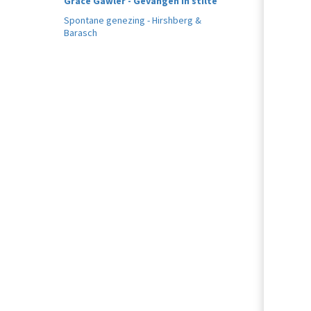
Grace Gawler - Gevangen in stilte
Spontane genezing - Hirshberg &
Barasch