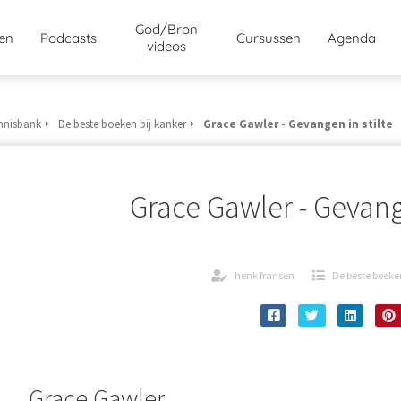
God/Bron
jen
Podcasts
Cursussen
Agenda
videos
nnisbank
De beste boeken bij kanker
Grace Gawler - Gevangen in stilte
Grace Gawler - Gevange
henk fransen
De beste boeke
Grace Gawler