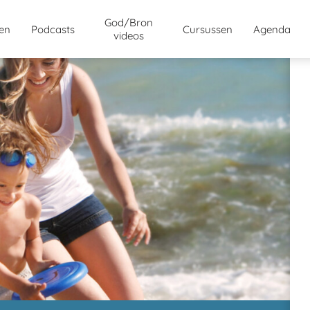
God/Bron
jen
Podcasts
Cursussen
Agenda
videos