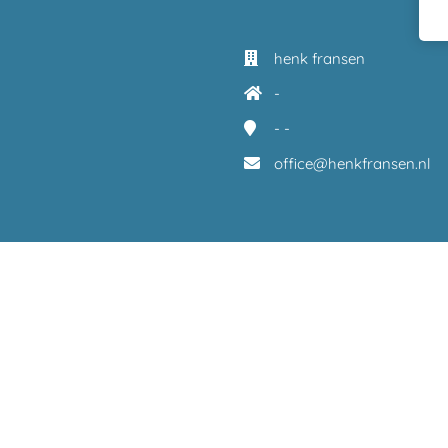
henk fransen
-
-
-
office@henkfransen.nl