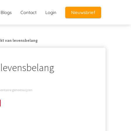
Blogs
Contact
Login
Nieuwsbrief
ijkt van levensbelang
n levensbelang
mentaire geneeswijzen