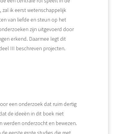
efde een centrale rol speelt in de
zal ik eerst wetenschappelijk
n van liefde en steun op het
onderzoeken zijn uitgevoerd door
ngen erkend. Daarmee legt dit
eel III beschreven projecten.
oor een onderzoek dat ruim dertig
dat de ideeën in dit boek niet
eden werden onderzocht en bewezen.
e eerste grote studies die met