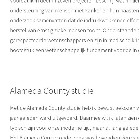
Voordat ik in deel III zeven projecten beschrijf waarin li
ondersteuning van mensen met kanker en hun naasten, 
onderzoek samenvatten dat de indrukkwekkende effecte
herstel van ernstig zieke mensen toont. Onderstaande 
gerespecteerde wetenschappers en zijn in medische kri
hoofdstuk een wetenschappelijk fundament voor de in d
Alameda County studie
Met de Alameda County studie heb ik bewust gekozen v
jaar geleden werd uitgevoerd. Daarmee wil ik laten zien 
typisch zijn voor onze moderne tijd, maar al lang gel
Het Alameda County onderzoek was bovendien één van d