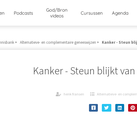
God/Bron
jen
Podcasts
Cursussen
Agenda
videos
nnisbank
Alternatieve- en complementaire geneeswijzen
Kanker - Steun bl
Kanker - Steun blijkt va
henk fransen
Alternatieve- en comple