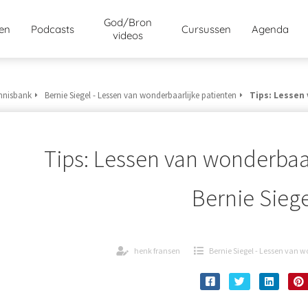
God/Bron
jen
Podcasts
Cursussen
Agenda
videos
nnisbank
Bernie Siegel - Lessen van wonderbaarlijke patienten
Tips: Lessen 
Tips: Lessen van wonderbaar
Bernie Siege
henk fransen
Bernie Siegel - Lessen van 