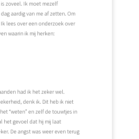
is zoveel. Ik moet mezelf
 dag aardig van me af zetten. Om
 Ik lees over een onderzoek over
n waarin ik mij herken:
aanden had ik het zeker wel.
erheid, denk ik. Dit heb ik niet
s het “weten” en zelf de touwtjes in
het gevoel dat hij mij laat
ker. De angst was weer even terug