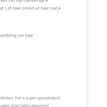
en van mijn cliënten die ik
t 1 of meer zinnen uit haar mail je
ehandeling van haar
liënten. Het is super specialistisch
rurgen moet laten adviseren.