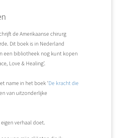
en
chrijft de Amerikaanse chirurg
erde. Dit boek is in Nederland
 in een bibliotheek nog kunt kopen
ace, Love & Healing’.
met name in het boek ‘
De kracht die
en van uitzonderlijke
n eigen verhaal doet.