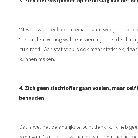
3. Zich niet vastpinnen op de uitslag van het o
‘Mevrouw, u heeft een mediaan van twee jaar’, zei di
‘Dat zullen we nog wel eens zien mijnheer de chirurg
huis reed.. Ach statistiek is ook maar statistiek, da
kunnen maken.
4. Zich geen slachtoffer gaan voelen, maar zelf h
behouden
Dat is wel het belangrijkste punt denk ik. Ik heb 
Meer van: “tja, met jouw manier van leven had je to