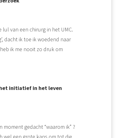
nderzoek
e lul van een chirurg in het UMC.
’, dacht ik toe ik woedend naar
ar heb ik me nooit zo druk om
et initiatief in het leven
geen moment gedacht “waarom ik” ?
ch wel een grote kans om tot die