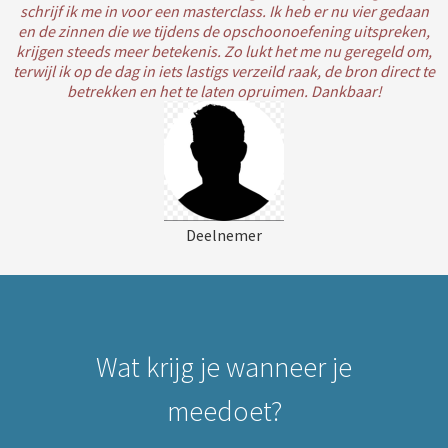
schrijf ik me in voor een masterclass. Ik heb er nu vier gedaan
en de zinnen die we tijdens de opschoonoefening uitspreken,
krijgen steeds meer betekenis. Zo lukt het me nu geregeld om,
terwijl ik op de dag in iets lastigs verzeild raak, de bron direct te
betrekken en het te laten opruimen. Dankbaar!
Deelnemer
Wat krijg je wanneer je
meedoet?