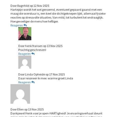
Door
Ragnhild
op
12 Nov 2025
Hartepijn wordt het wel genoemd, eventueel gepaard gaand met een
maag die overstuur is, een keel die dichtgeknepen lijkt, allemaal fysieke
reacties op stressvolle situaties. Van mild, tot turbulent tot ondraaglijk.
Hoe gevoeliger de mens hoe heftiger.
Reageren
Door
henk fransen
op
13 Nov 2025
Prachtig geschreven!
Reageren
Door
Linda Opheide
op
17 Nov 2025
Daar resoneer ik mee. warme groet Linda
Reageren
Door
Ellen
op
13 Nov 2025
Dankjewel Henk voor je open-HARTigheid! Je ervaringsverhaal steunt