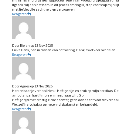
mij in mijn huidige helingsproces! Helen van vroegtijdig jeugdtrauma
ligt ook mij aan het hart. In dit proces omring ik, stap voor stap mijn lijf
met liefdevolle zachtheid en vertrouwen.
Reageren
Door
Riejan
op
13 Nov 2025
Lieve Henk, ben in tranen van ontroering. Dankjewel voor het delen
Reageren
Door
Agnes
op
13 Nov 2025
Herkenbaar je verhaal Henk. Heftige pijn en druk op mijn borstkas. De
ambulance: hartfilmpje en meer, naar z h . G b.
Heftige tijd met ernstig zieke dochter, geen aandacht voor dit verhaal.
Wel zelf hartchakra gemeten (disbalans) en behandeld.
Reageren