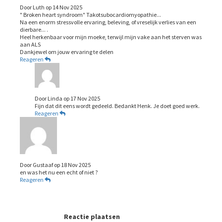
Door
Luth
op
14 Nov 2025
" Broken heart syndroom" Takotsubocardiomyopathie...
Na een enorm stressvolle ervaring, beleving, of vreselijk verlies van een
dierbare... .
Heel herkenbaar voor mijn moeke, terwijl mijn vake aan het sterven was
aan ALS
Dankjewel om jouw ervaring te delen
Reageren
Door
Linda
op
17 Nov 2025
Fijn dat dit eens wordt gedeeld. Bedankt Henk. Je doet goed werk.
Reageren
Door
Gustaaf
op
18 Nov 2025
en was het nu een echt of niet ?
Reageren
Reactie plaatsen