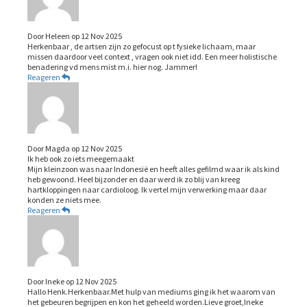
Door
Heleen
op
12 Nov 2025
Herkenbaar , de artsen zijn zo gefocust op t fysieke lichaam, maar
missen daardoor veel context , vragen ook niet idd. Een meer holistische
benadering vd mens mist m.i. hier nog. Jammer!
Reageren
Door
Magda
op
12 Nov 2025
Ik heb ook zo iets meegemaakt
Mijn kleinzoon was naar Indonesië en heeft alles gefilmd waar ik als kind
heb gewoond. Heel bijzonder en daar werd ik zo blij van kreeg
hartkloppingen naar cardioloog. Ik vertel mijn verwerking maar daar
konden ze niets mee.
Reageren
Door
Ineke
op
12 Nov 2025
Hallo Henk.Herkenbaar.Met hulp van mediums ging ik het waarom van
het gebeuren begrijpen en kon het geheeld worden.Lieve groet,Ineke