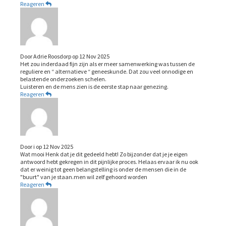
Reageren
Door
Adrie Roosdorp
op
12 Nov 2025
Het zou inderdaad fijn zijn als er meer samenwerking was tussen de
reguliere en “ alternatieve “ geneeskunde. Dat zou veel onnodige en
belastende onderzoeken schelen.
Luisteren en de mens zien is de eerste stap naar genezing.
Reageren
Door
i
op
12 Nov 2025
Wat mooi Henk dat je dit gedeeld hebt! Zo bijzonder dat je je eigen
antwoord hebt gekregen in dit pijnlijke proces. Helaas ervaar ik nu ook
dat er weinig tot geen belangstelling is onder de mensen die in de
"buurt" van je staan.men wil zelf gehoord worden
Reageren