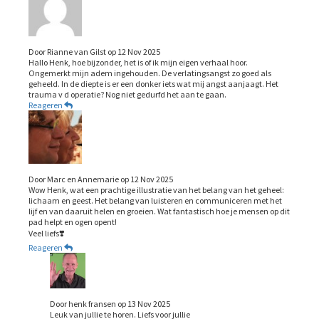
Door
Rianne van Gilst
op
12 Nov 2025
Hallo Henk, hoe bijzonder, het is of ik mijn eigen verhaal hoor.
Ongemerkt mijn adem ingehouden. De verlatingsangst zo goed als
geheeld. In de diepte is er een donker iets wat mij angst aanjaagt. Het
trauma v d operatie? Nog niet gedurfd het aan te gaan.
Reageren
Door
Marc en Annemarie
op
12 Nov 2025
Wow Henk, wat een prachtige illustratie van het belang van het geheel:
lichaam en geest. Het belang van luisteren en communiceren met het
lijf en van daaruit helen en groeien. Wat fantastisch hoe je mensen op dit
pad helpt en ogen opent!
Veel liefs❣️
Reageren
Door
henk fransen
op
13 Nov 2025
Leuk van jullie te horen. Liefs voor jullie