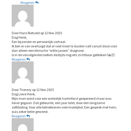
Reageren
Door
Hans Rietveld
op
12 Nov 2025
Dag Henk,
Een bijzonder en persoonlijk verhaal.
Ik ben er van overtuigd dat er veel meer te duiden valt vanuit deze visie
dan alleen een klinische “witte jassen” diagnose.
Is in de vervolgonderzoeken destijds nog iets zichtbaar gebleken?🙏🏻
Reageren
Door
Therezy
op
12 Nov 2025
Dag Lieve Henk,
Mijn man werd voor een werkelijk hartinfarct geopereerd maar was
liever gegaan. Dat gebeurde, een jaar later, door een langzame
zelfdoding. Voor alle betrokkenen veel moeilijker. Een gesprek met hem,
was zeker beter geweest.
Reageren