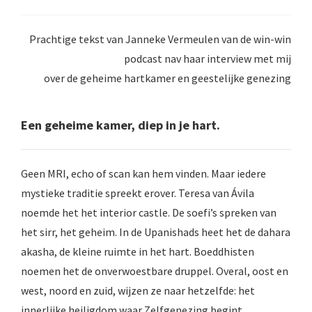
Prachtige tekst van Janneke Vermeulen van de win-win
podcast nav haar interview met mij
over de geheime hartkamer en geestelijke genezing
Een geheime kamer, diep in je hart.
Geen MRI, echo of scan kan hem vinden. Maar iedere
mystieke traditie spreekt erover. Teresa van Ávila
noemde het het interior castle. De soefi’s spreken van
het sirr, het geheim. In de Upanishads heet het de dahara
akasha, de kleine ruimte in het hart. Boeddhisten
noemen het de onverwoestbare druppel. Overal, oost en
west, noord en zuid, wijzen ze naar hetzelfde: het
innerlijke heiligdom waar Zelfgenezing begint.