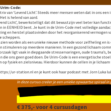
e Urim-Code:
rix van ‘Levend Licht’. Steeds meer mensen weten dat in ons een 
Het is helend van aard.
end Licht’, bewerkstelligt dat dit bewustzijn veel beter kan func
en in EENHEID bent. Je kunt in de Urim-Code met volledige aandac
ing en herstel plaatsvinden door het reorganiserend vermogen va
e scheppers.
ien worden als een unieke nieuwe methode voor zelfheling en is ee
n stimuleren op meerdere manieren. In een gezond lichaam commun
 oorzaak ligt vaak in diepgaande stresservaringen, oude trauma’
 die ons geen goed doen. De Urim-Code is een energetische stoel 
n op fysiek en zielsniveau. Hierdoor kunnen de cellen in je licha
 https://ur-station.nl en je kunt ook haar podcast met Jorn Luka
In deze cursus creëer je een unieke opwaartse spiraal in j
€ 375,- voor 4 cursusdagen