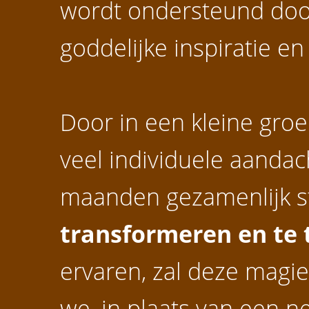
wordt ondersteund door
goddelijke inspiratie en
Door in een kleine gro
veel individuele aanda
maanden gezamenlijk s
transformeren
en
te
ervaren, zal deze magie
we, in plaats van een n