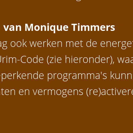
el van Monique Timmers
ag ook werken met de energet
im-Code (zie hieronder), waar
eperkende programma's kunn
enten en vermogens (re)activer