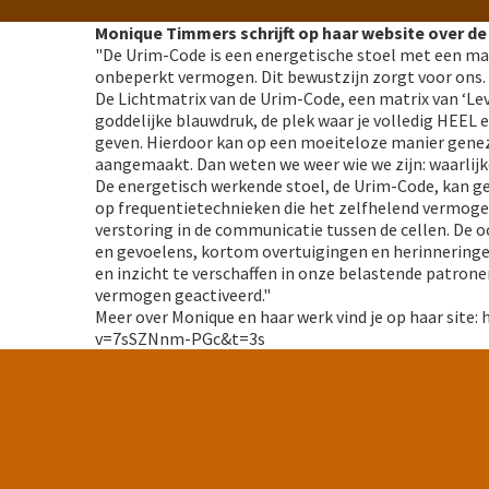
Monique Timmers schrijft op haar website over d
"De Urim-Code is een energetische stoel met een mat
onbeperkt vermogen. Dit bewustzijn zorgt voor ons. 
De Lichtmatrix van de Urim-Code, een matrix van ‘Lev
goddelijke blauwdruk, de plek waar je volledig HEEL 
geven. Hierdoor kan op een moeiteloze manier genez
aangemaakt. Dan weten we weer wie we zijn: waarlijk
De energetisch werkende stoel, de Urim-Code, kan gez
op frequentietechnieken die het zelfhelend vermoge
verstoring in de communicatie tussen de cellen. De
en gevoelens, kortom overtuigingen en herinneringen
en inzicht te verschaffen in onze belastende patrone
vermogen geactiveerd."
Meer over Monique en haar werk vind je op haar site:
v=7sSZNnm-PGc&t=3s